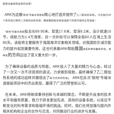
配套设备感到由衷的自豪！
ARK为这艘
精心地打造并提供了
，
“极地”号破冰调查船
乙二醇加热系统
为全船约30
个新风进口提
供二次换热加热系统
，确保整船能在
极地温度下的室内保持正常温度
！
船总长89.95米、型宽17.8米、型深8.2米，设计航速15
“极地”号破冰调查
节，续航力为1.4万海里，且一次补给可以保障全船60人在海上生活
80天。该船将主要服务于我国海洋灾害相关领域，对我国防灾减灾能
我国
力的提升起到重要作用，这也代表着ARK帮助
冰区科考向着系列化、多
的方向
迈出了意义重大的一步。
样化
为了确保设备的品质与性能，ARK投入了大量的精力与心血，经过
了一次又一次不厌其烦的调试，力求做到极致，最终确保了乙二醇加
热系统的成功运转并展现出了
。 ARK在此次“极地”号破冰
极为优异的性能
调查船项目中的杰出表现，赢得了广泛的赞誉和认可。
在未来，ARK将继续秉持创新与卓越的理念，不断提升自身的技术
水平和服务质量，致力于研发更加先进、高效的设备系统，以适应不
断变化的科考需求和极端环境的挑战。同时，我们也将加强与国内外
相关机构和企业的合作与交流，共同推动行业的进步与发展。