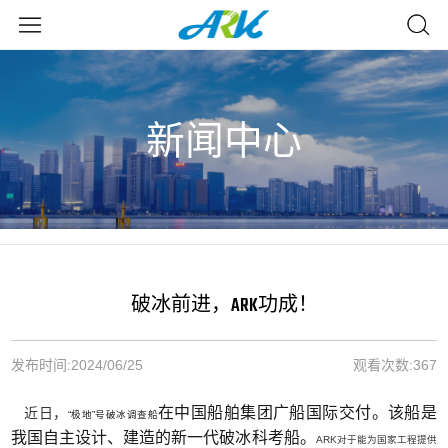
新闻中心
破冰前进，ARK功成！
发布时间:
2024/06/25
观看次数:
367
在中国船舶集团广船国际交付。
该船是
近日，
“极地”号破冰调查船
我国自主设计、建造的新一代破冰科考船。
ARK
对于能为国家工程提供