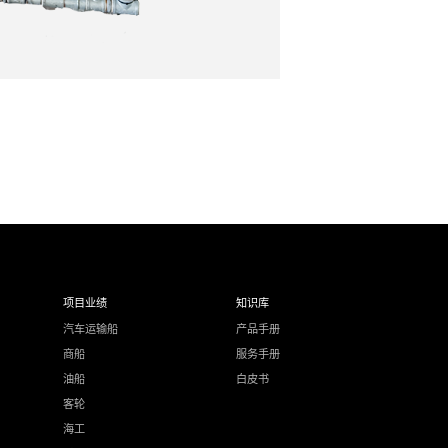
项目业绩
知识库
汽车运输船
产品手册
商船
服务手册
油船
白皮书
客轮
海工