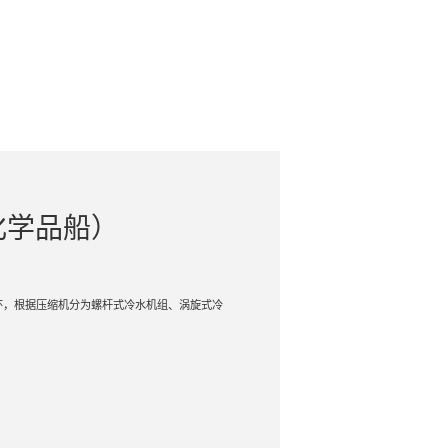
化学品船）
环，根据压缩机分为螺杆式冷水机组、涡旋式冷