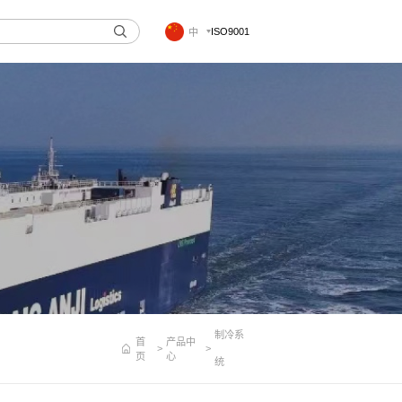
ISO9001
中
制冷系
首
产品中
页
心
统